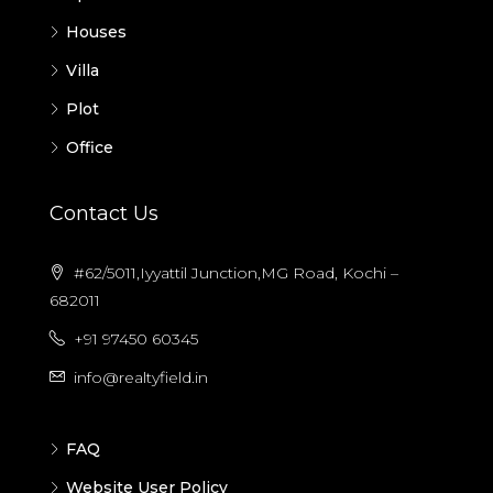
Houses
Villa
Plot
Office
Contact Us
#62/5011,Iyyattil Junction,MG Road, Kochi –
682011
+91 97450 60345
info@realtyfield.in
FAQ
Website User Policy